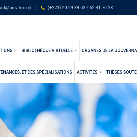
act@univ-km.ml
(+223) 20 29 39 02 / 62 41 70 28
TIONS
BIBLIOTHÈQUE VIRTUELLE
ORGANES DE LA GOUVERN
ENANCES, ET DES SPÉCIALISATIONS
ACTIVITÉS
THÈSES SOUT