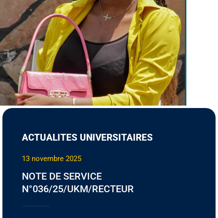
ACTUALITES UNIVERSITAIRES
13 novembre 2025
NOTE DE SERVICE
N°036/25/UKM/RECTEUR
Le Recteur de l’Université Kankou Moussa informe les enseignants, les parents et les étudiants…