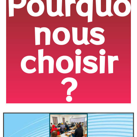
Pourquo
nous
choisir
?​