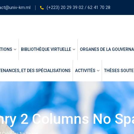
act@univ-km.ml
(+223) 20 29 39 02 / 62 41 70 28
TIONS
BIBLIOTHÈQUE VIRTUELLE
ORGANES DE LA GOUVERN
ENANCES, ET DES SPÉCIALISATIONS
ACTIVITÉS
THÈSES SOUT
nry 2 Columns No Sp
 2 Columns No Space