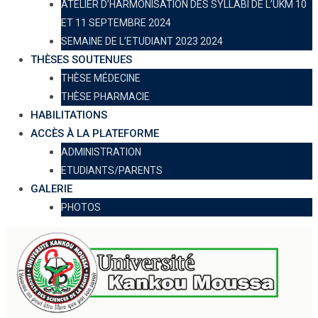
ATELIER D’HARMONISATION DES SYLLABI DE L’UKM 10
ET 11 SEPTEMBRE 2024
SEMAINE DE L’ETUDIANT 2023 2024
THÈSES SOUTENUES
THÈSE MÉDECINE
THÈSE PHARMACIE
HABILITATIONS
ACCÈS À LA PLATEFORME
ADMINISTRATION
ETUDIANTS/PARENTS
GALERIE
PHOTOS