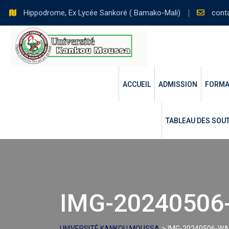
Skip
Hippodrome, Ex Lycée Sankoré ( Bamako-Mali)
cont
to
content
ACCUEIL
ADMISSION
FORMA
TABLEAU DES SOUT
IMG-20240506
>
UNIVERSITÉ KANKOU MOUSSA
IMG-20240506-WA