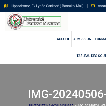
Skip
Hippodrome, Ex Lycée Sankoré ( Bamako-Mali)
cont
to
content
ACCUEIL
ADMISSION
FORMA
TABLEAU DES SOUT
IMG-20240506
>
UNIVERSITÉ KANKOU MOUSSA
IMG-20240506-WA