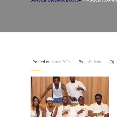
>
UNIVERSITÉ KANKOU MOUSSA
IMG-20240506-WA
Posted on
6 mai 2024
By
Joël Jean
(0)