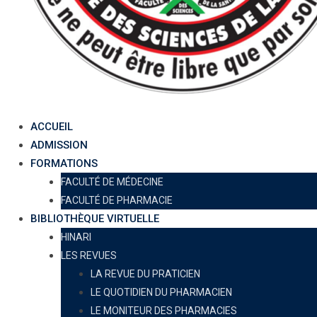
ACCUEIL
ADMISSION
FORMATIONS
FACULTÉ DE MÉDECINE
FACULTÉ DE PHARMACIE
BIBLIOTHÈQUE VIRTUELLE
HINARI
LES REVUES
LA REVUE DU PRATICIEN
LE QUOTIDIEN DU PHARMACIEN
LE MONITEUR DES PHARMACIES