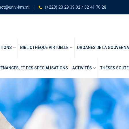
act@univ-km.ml
(+223) 20 29 39 02 / 62 41 70 28
TIONS
BIBLIOTHÈQUE VIRTUELLE
ORGANES DE LA GOUVERN
ENANCES, ET DES SPÉCIALISATIONS
ACTIVITÉS
THÈSES SOUT