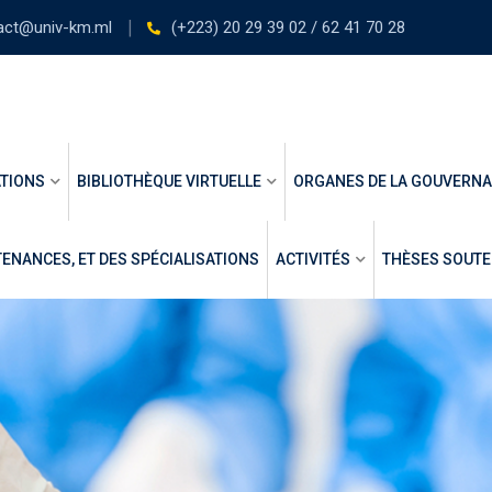
act@univ-km.ml
(+223) 20 29 39 02 / 62 41 70 28
TIONS
BIBLIOTHÈQUE VIRTUELLE
ORGANES DE LA GOUVERN
ENANCES, ET DES SPÉCIALISATIONS
ACTIVITÉS
THÈSES SOUT