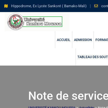
Hippodrome, Ex Lycée Sankoré ( Bamako-Mali)
con
ACCUEIL
ADMISSION
FORMA
TABLEAU DES SOUT
Note de servic
>
>
UNIVERSITÉ KANKOU MOUSSA
Actualités
Note d