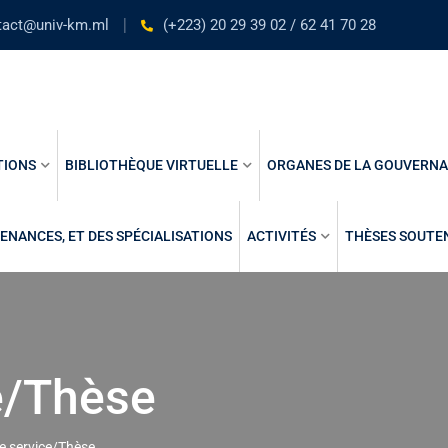
tact@univ-km.ml
(+223) 20 29 39 02 / 62 41 70 28
TIONS
BIBLIOTHÈQUE VIRTUELLE
ORGANES DE LA GOUVERN
ENANCES, ET DES SPÉCIALISATIONS
ACTIVITÉS
THÈSES SOUTE
e/Thèse
e service/Thèse