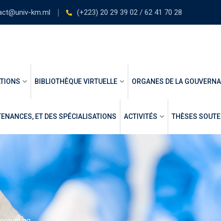
act@univ-km.ml
(+223) 20 29 39 02 / 62 41 70 28
TIONS
BIBLIOTHÈQUE VIRTUELLE
ORGANES DE LA GOUVERN
ENANCES, ET DES SPÉCIALISATIONS
ACTIVITÉS
THÈSES SOUT
ccounting