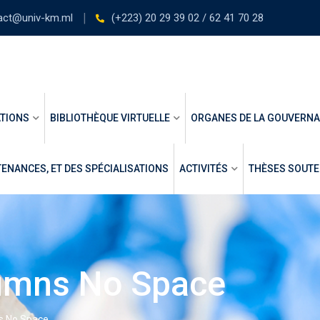
act@univ-km.ml
(+223) 20 29 39 02 / 62 41 70 28
TIONS
BIBLIOTHÈQUE VIRTUELLE
ORGANES DE LA GOUVERN
ENANCES, ET DES SPÉCIALISATIONS
ACTIVITÉS
THÈSES SOUT
lumns No Space
ns No Space