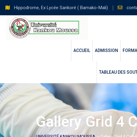
Skip
Hippodrome, Ex Lycée Sankoré ( Bamako-Mali)
cont
to
content
ACCUEIL
ADMISSION
FORMA
TABLEAU DES SOUT
Gallery Grid 4
>
UNIVERSITÉ KANKOU MOUSSA
Gallery Grid 4 Col