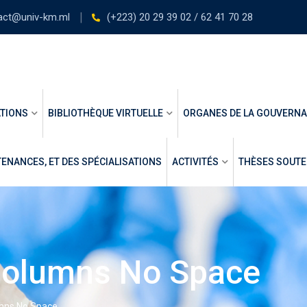
act@univ-km.ml
(+223) 20 29 39 02 / 62 41 70 28
TIONS
BIBLIOTHÈQUE VIRTUELLE
ORGANES DE LA GOUVERN
ENANCES, ET DES SPÉCIALISATIONS
ACTIVITÉS
THÈSES SOUT
 Columns No Space
umns No Space