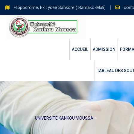
Skip
Hippodrome, Ex Lycée Sankoré ( Bamako-Mali)
cont
to
content
ACCUEIL
ADMISSION
FORMA
TABLEAU DES SOUT
>
UNIVERSITÉ KANKOU MOUSSA