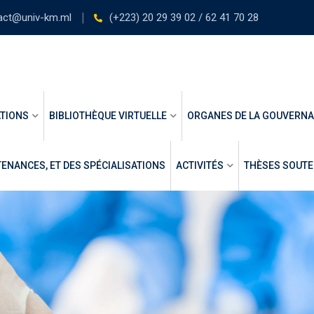
act@univ-km.ml
(+223) 20 29 39 02 / 62 41 70 28
TIONS
BIBLIOTHÈQUE VIRTUELLE
ORGANES DE LA GOUVERN
ENANCES, ET DES SPÉCIALISATIONS
ACTIVITÉS
THÈSES SOUT